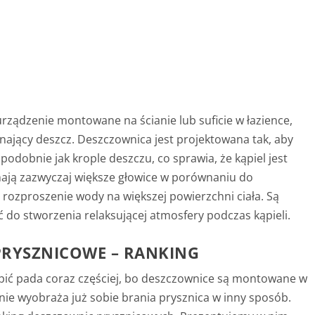
urządzenie montowane na ścianie lub suficie w łazience,
ający deszcz. Deszczownica jest projektowana tak, aby
odobnie jak krople deszczu, co sprawia, że kąpiel jest
mają zazwyczaj większe głowice w porównaniu do
rozproszenie wody na większej powierzchni ciała. Są
ć do stworzenia relaksującej atmosfery podczas kąpieli.
PRYSZNICOWE – RANKING
pić pada coraz częściej, bo deszczownice są montowane w
b nie wyobraża już sobie brania prysznica w inny sposób.