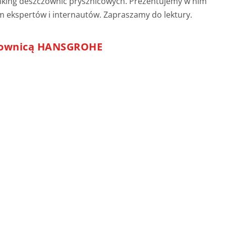
nking deszczownic prysznicowych. Prezentujemy w nim
m ekspertów i internautów. Zapraszamy do lektury.
zownicą HANSGROHE