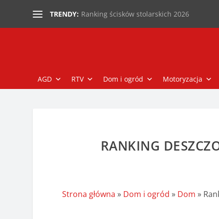
Ranking ścisków stolarskich 2026
TRENDY:
AGD
RTV
Dom i ogród
Motoryzacja
RANKING DESZCZ
Strona główna
»
Dom i ogród
»
Dom
»
Ran