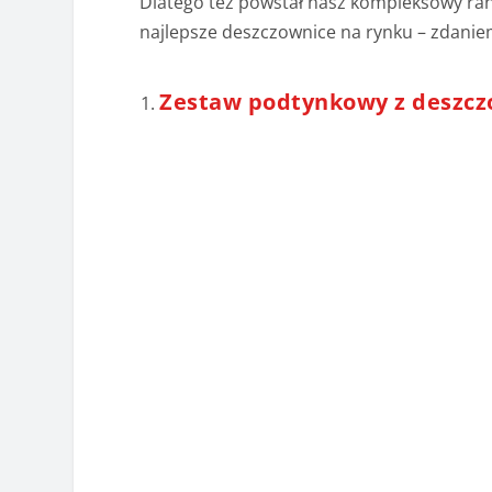
Dlatego też powstał nasz kompleksowy ra
najlepsze deszczownice na rynku – zdanie
Zestaw podtynkowy z deszc