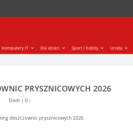
Komputery IT
Dla dzieci
Sport i hobby
Uroda
OWNIC PRYSZNICOWYCH 2026
Dom
|
0
king deszczownic prysznicowych 2026