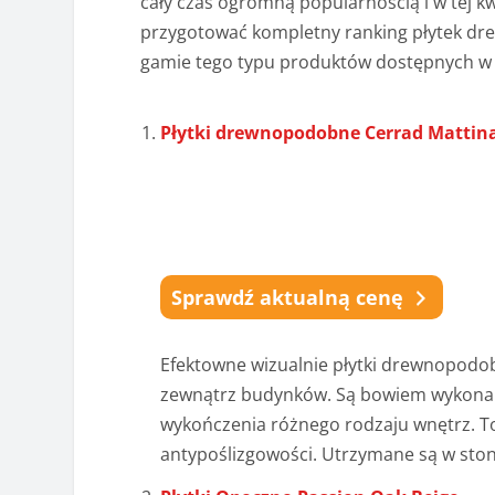
cały czas ogromną popularnością i w tej k
przygotować kompletny ranking płytek dre
gamie tego typu produktów dostępnych w 
Płytki drewnopodobne Cerrad Mattina
Sprawdź aktualną cenę
Efektowne wizualnie płytki drewnopodo
zewnątrz budynków. Są bowiem wykonane
wykończenia różnego rodzaju wnętrz. To
antypoślizgowości. Utrzymane są w stono