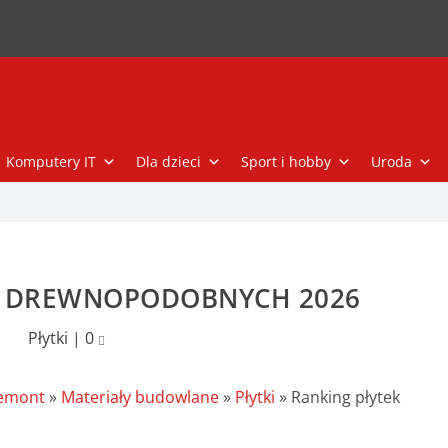
Komputery IT
Dla dzieci
Sport i hobby
Uroda
K DREWNOPODOBNYCH 2026
Płytki
|
0
remont
»
Materiały budowlane
»
Płytki
»
Ranking płytek