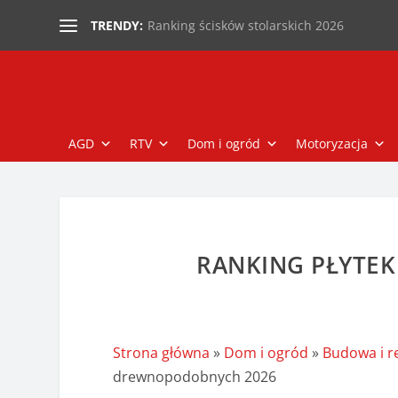
Ranking ścisków stolarskich 2026
TRENDY:
AGD
RTV
Dom i ogród
Motoryzacja
RANKING PŁYTE
Strona główna
»
Dom i ogród
»
Budowa i 
drewnopodobnych 2026