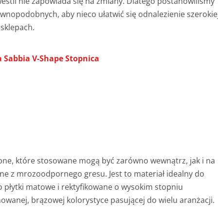
westii nie zapowiada się na zmiany. Dlatego postanowiliśmy
wnopodobnych, aby nieco ułatwić się odnalezienie szerokie
sklepach.
 Sabbia V-Shape Stopnica
bne, które stosowane mogą być zarówno wewnątrz, jak i na
 z mrozoodpornego gresu. Jest to materiał idealny do
 płytki matowe i rektyfikowane o wysokim stopniu
wanej, brązowej kolorystyce pasującej do wielu aranżacji.