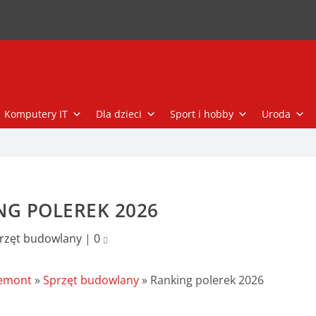
Komputery IT
Dla dzieci
Sport i hobby
Uroda
NG POLEREK 2026
rzęt budowlany
|
0
remont
»
Sprzęt budowlany
»
Ranking polerek 2026