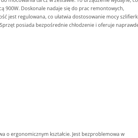
 do mocowania tarcz w zestawie. To urządzenie wydajne, c
ocą 900W. Doskonale nadaje się do prac remontowych,
ć jest regulowana, co ułatwia dostosowanie mocy szlifierk
 Sprzęt posiada bezpośrednie chłodzenie i oferuje naprawd
ątowa o ergonomicznym kształcie. Jest bezproblemowa w