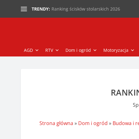
Ranking ścisków stolarskich 2026
TRENDY:
AGD
RTV
Dom i ogród
Motoryzacja
RANKI
Sp
Strona główna
»
Dom i ogród
»
Budowa i 