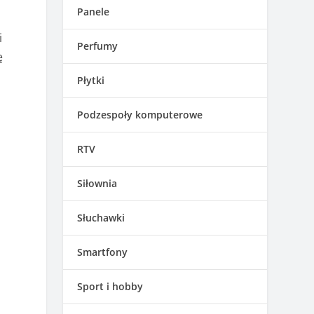
o
Panele
i
Perfumy
ę
Płytki
Podzespoły komputerowe
RTV
Siłownia
Słuchawki
Smartfony
Sport i hobby