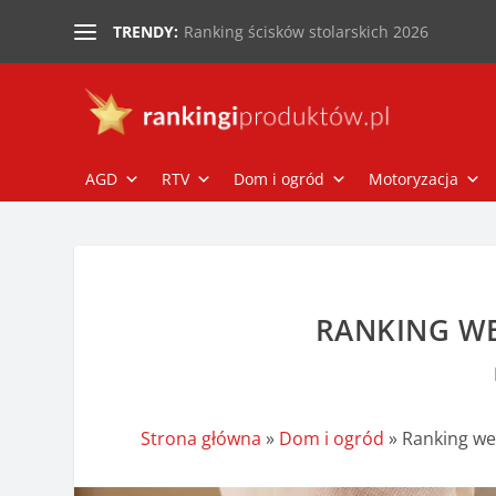
Ranking ścisków stolarskich 2026
TRENDY:
AGD
RTV
Dom i ogród
Motoryzacja
RANKING WE
Strona główna
»
Dom i ogród
»
Ranking we