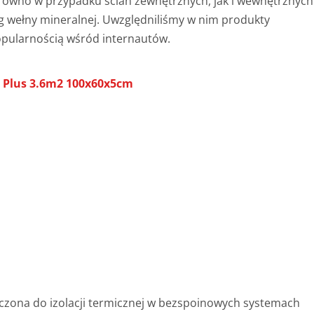
równo w przypadku ścian zewnętrznych, jak i wewnętrznych
wełny mineralnej. Uwzględniliśmy w nim produkty
popularnością wśród internautów.
 Plus 3.6m2 100x60x5cm
czona do izolacji termicznej w bezspoinowych systemach