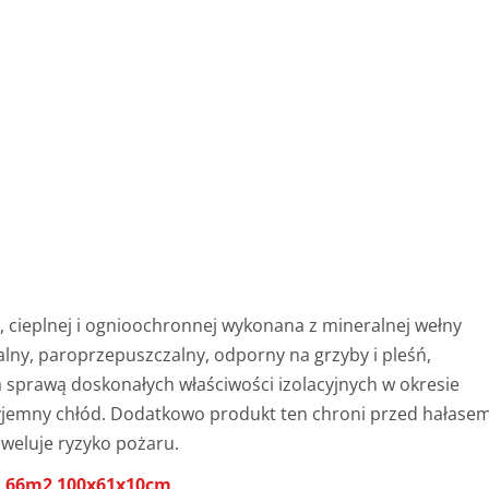
, cieplnej i ognioochronnej wykonana z mineralnej wełny
palny, paroprzepuszczalny, odporny na grzyby i pleśń,
sprawą doskonałych właściwości izolacyjnych w okresie
zyjemny chłód. Dodatkowo produkt ten chroni przed hałase
iweluje ryzyko pożaru.
3,66m2 100x61x10cm