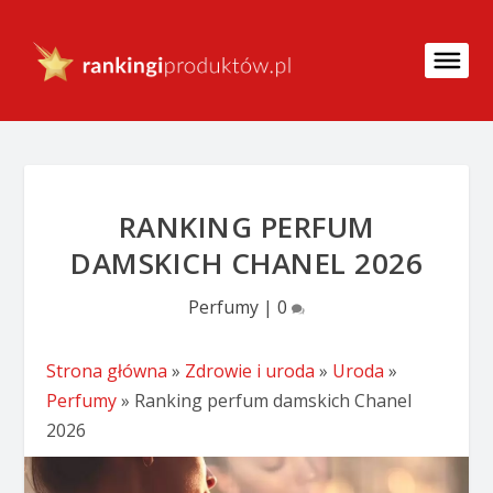
RANKING PERFUM
DAMSKICH CHANEL 2026
Perfumy
|
0
Strona główna
»
Zdrowie i uroda
»
Uroda
»
Perfumy
»
Ranking perfum damskich Chanel
2026