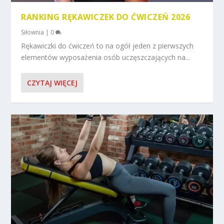
RANKING RĘKAWICZEK DO ĆWICZEŃ 2026
Siłownia
|
0
Rękawiczki do ćwiczeń to na ogół jeden z pierwszych
elementów wyposażenia osób uczęszczających na...
CZYTAJ WIĘCEJ