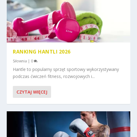
RANKING HANTLI 2026
Siłownia
|
0
Hantle to popularny sprzęt sportowy wykorzystywany
podczas ćwiczeń fitness, rozwojowych i...
CZYTAJ WIĘCEJ