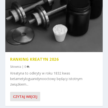
RANKING KREATYN 2026
Siłownia
|
0
Kreatyna to odkryty w roku 1832 kwas
betametyloguanidynooctowy będący istotnym
związkiem...
CZYTAJ WIĘCEJ