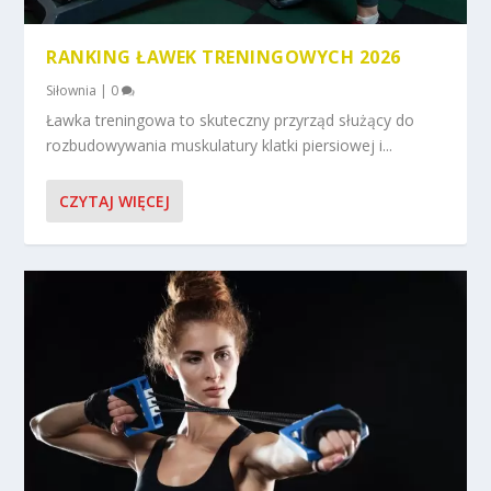
RANKING ŁAWEK TRENINGOWYCH 2026
Siłownia
|
0
Ławka treningowa to skuteczny przyrząd służący do
rozbudowywania muskulatury klatki piersiowej i...
CZYTAJ WIĘCEJ