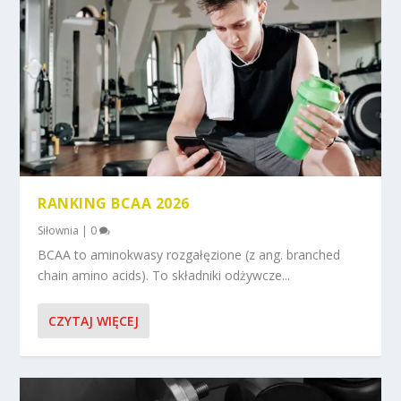
RANKING BCAA 2026
Siłownia
|
0
BCAA to aminokwasy rozgałęzione (z ang. branched
chain amino acids). To składniki odżywcze...
CZYTAJ WIĘCEJ