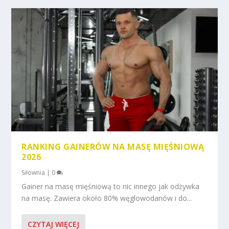
RANKING GAINERÓW NA MASĘ MIĘŚNIOWĄ
2026
Siłownia
|
0
Gainer na masę mięśniową to nic innego jak odżywka
na masę. Zawiera około 80% węglowodanów i do...
CZYTAJ WIĘCEJ