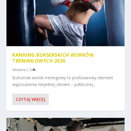
RANKING BOKSERSKICH WORKÓW
TRENINGOWYCH 2026
Siłownia
|
0
Bokserski worek treningowy to podstawowy element
wyposażenia niejednej siłowni – publicznej...
CZYTAJ WIĘCEJ