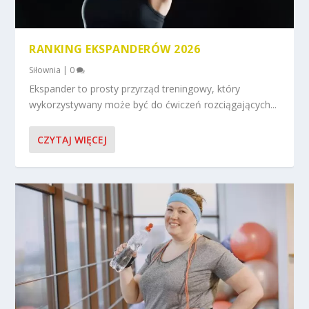
RANKING EKSPANDERÓW 2026
Siłownia
|
0
Ekspander to prosty przyrząd treningowy, który
wykorzystywany może być do ćwiczeń rozciągających...
CZYTAJ WIĘCEJ