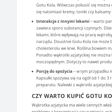
Gotu Kola. Wówczas pokusić się można 
się natomiast kremy, toniki czy balsamy 
Interakcje z innymi lekami
– warto pam
zawiera sporo substancji czynnych. Dlat
lekami, które wpływają na pracę wątrob
narządu. Doustnie Gotu Kola nie może 
cholesterolu we krwi. Roślina bowiem m
Ponadto wąkrotki azjatyckiej nie można 
moczopędnym. Dotyczy to nawet produk
Porcję do spożycia
– w tym przypadku n
Kapsułki spożywa się na ogół od 1 do 3 
preparatu. Nalewki z wąkrotki azjatyckie
CZY WARTO KUPIĆ GOTU KO
Wąkrotka azjatycka ma wiele cennych właś
problemy z koncentracją czy pamięcią. w t