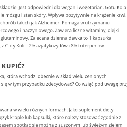
składzie.
Jest odpowiedni dla wegan i wegetarian.
Gotu Kola
ie mózgu i stan skóry. Wpływa pozytywnie na krążenie krwi.
 chorób takich jak Alzheimer. Pomaga w utrzymaniu
cowego i naczyniowego. Zawiera liczne witaminy, olejki
 glutaminowy.
Zalecana dzienna dawka to 1 kapsułka.
z Goty Koli – 2% azjatykozydów i 8% triterpenów.
 KUPIĆ?
ka, która wchodzi obecnie w skład wielu cenionych
o się w tym przypadku zdecydować? Co wziąć pod uwagę prz
dawana w wielu różnych formach. Jako suplement diety
ęzyk krople lub kapsułki, które należy stosować zgodnie z
Czasem spotkać się można z suszonym lub świeżym zielem