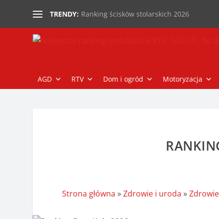
Ranking ścisków stolarskich 2026
TRENDY:
AGD
RTV
Dom i ogród
Motoryzacja
RANKIN
Strona główna
»
Zdrowie i uroda
»
Zdrowi