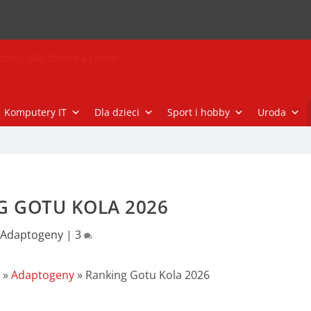
Komputery IT
Dla dzieci
Sport i hobby
Uroda
G GOTU KOLA 2026
Adaptogeny
|
3
e
»
Adaptogeny
»
Ranking Gotu Kola 2026