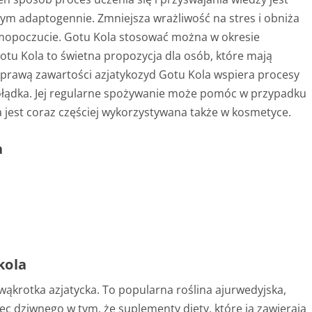
 tym adaptogennie. Zmniejsza wrażliwość na stres i obniża
mopoczucie. Gotu Kola stosować można w okresie
Gotu Kola to świetna propozycja dla osób, które mają
prawą zawartości azjatykozyd Gotu Kola wspiera procesy
łądka. Jej regularne spożywanie może pomóc w przypadku
 jest coraz częściej wykorzystywana także w kosmetyce.
a
kola
wąkrotka azjatycka. To popularna roślina ajurwedyjska,
ęc dziwnego w tym, że suplementy diety, które ją zawierają