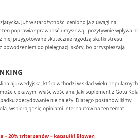
zjatycka. Już w starożytności ceniono ją z uwagi na
t ten poprawia sprawność umysłową i pozytywnie wpływa n
z niej przygotowane skutecznie łagodzą skutki stresu.
 powodzeniem do pielęgnacji skóry, bo przyspieszają
ANKING
ślina ajurwedyjska, która wchodzi w skład wielu popularnyc
może ciekawymi właściwościami. Jaki suplement z Gotu Kol
ypadku zdecydowanie nie należy. Dlatego postanowiliśmy
a, wspierając się opiniami internautów na ten temat.
g – 20% triterpenów – kapsułki Biowen