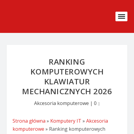
RANKING
KOMPUTEROWYCH
KLAWIATUR
MECHANICZNYCH 2026
Akcesoria komputerowe
|
0
Strona główna
»
Komputery IT
»
Akcesoria
komputerowe
»
Ranking komputerowych