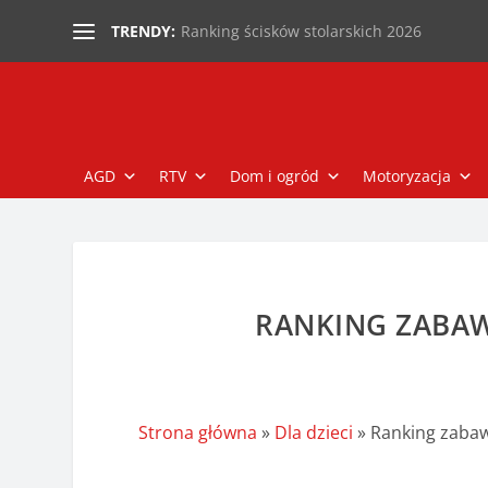
Ranking ścisków stolarskich 2026
TRENDY:
AGD
RTV
Dom i ogród
Motoryzacja
RANKING ZABAW
Strona główna
»
Dla dzieci
»
Ranking zabaw