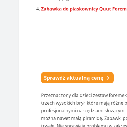
Zabawka do piaskownicy Quut Foremk
Sprawdź aktualną cenę
Przeznaczony dla dzieci zestaw foremek 
trzech wysokich brył, które mają różne 
profesjonalnymi narzędziami służącym
można nawet małą piramidę. Zabawki po
trwałe. Nie sprawiają problemu w zakres