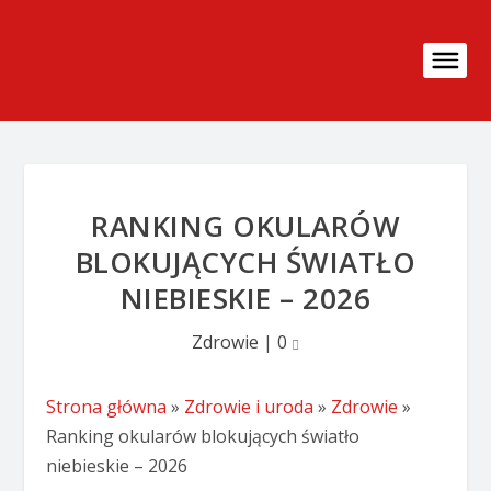
RANKING OKULARÓW
BLOKUJĄCYCH ŚWIATŁO
NIEBIESKIE – 2026
Zdrowie
|
0
Strona główna
»
Zdrowie i uroda
»
Zdrowie
»
Ranking okularów blokujących światło
niebieskie – 2026