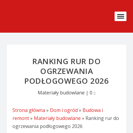
RANKING RUR DO
OGRZEWANIA
PODŁOGOWEGO 2026
Materiały budowlane
|
0
Strona główna
»
Dom i ogród
»
Budowa i
remont
»
Materiały budowlane
»
Ranking rur do
ogrzewania podłogowego 2026