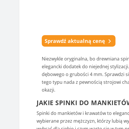
Sprawdź aktualną cenę
Niezwykle oryginalna, bo drewniana spi
elegancki dodatek do niejednej stylizacj
dębowego o grubości 4 mm. Sprawdzi si
tego typu nada z pewnością strojowi ch
okazji.
JAKIE SPINKI DO MANKIET
Spinki do mankietów i krawatów to eleganck
wybierane przez mężczyzn, którzy lubią wy
wybrać dla siebie i czym warto się w tym 