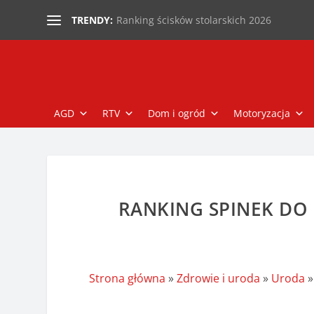
Ranking ścisków stolarskich 2026
TRENDY:
AGD
RTV
Dom i ogród
Motoryzacja
RANKING SPINEK DO
Strona główna
»
Zdrowie i uroda
»
Uroda