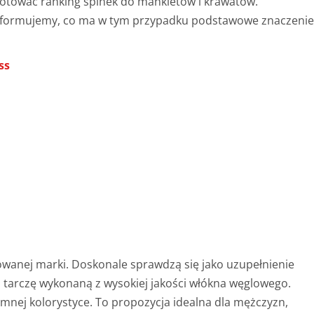
otować ranking spinek do mankietów i krawatów.
nformujemy, co ma w tym przypadku podstawowe znaczenie
ss
wanej marki. Doskonale sprawdzą się jako uzupełnienie
ają tarczę wykonaną z wysokiej jakości włókna węglowego.
emnej kolorystyce. To propozycja idealna dla mężczyzn,