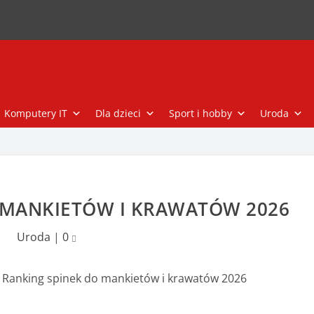
Komputery IT
Dla dzieci
Sport i hobby
Uroda
 MANKIETÓW I KRAWATÓW 2026
Uroda
|
0
»
Ranking spinek do mankietów i krawatów 2026