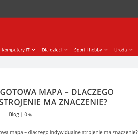
Komputery IT
Dla dzieci
Sport i hobby
Uroda
Y GOTOWA MAPA – DLACZEGO
STROJENIE MA ZNACZENIE?
Blog
|
0
towa mapa – dlaczego indywidualne strojenie ma znaczenie?