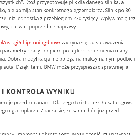
zystkich”. Ktoś przygotowuje plik dla danego silnika, a
o, ale pomija stan konkretnego egzemplarza. Silnik po 80
zej niż jednostka z przebiegiem 220 tysięcy.
Wpływ mają te
towy, paliwo i poprzednie naprawy
.
.pl/uslugi/chip-tuning-bmw/
zaczyna się od sprawdzenia
 parametry pracy i dopiero po tej kontroli zmienia mapy
nia.
Dobra modyfikacja nie polega na maksymalnym podbici
i auta.
Dzięki temu BMW może przyspieszać sprawniej, a
 I KONTROLA WYNIKU
eruje przed zmianami. Dlaczego to istotne? Bo katalogowa
ego egzemplarza. Zdarza się, że samochód już przed
eg mocy i momentu obrotowego. Może ocenić, czy przyrost