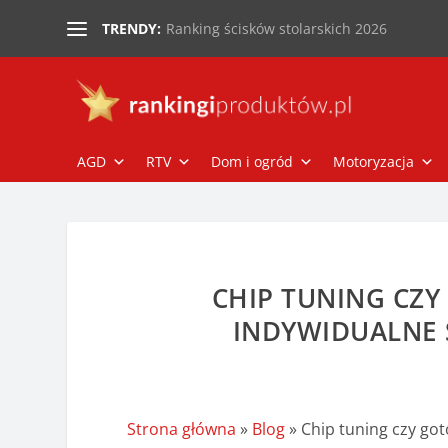
Ranking ścisków stolarskich 2026
TRENDY:
AGD
RTV
Dom i ogród
Motoryzacja
CHIP TUNING CZ
INDYWIDUALNE 
Strona główna
»
Blog
»
Chip tuning czy go