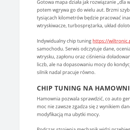
Gotowa mapa działa jak rozwiązanie „dla ws
potem wgrywa go do wielu aut. Brzmi szybk
tysiącach kilometrów będzie pracować inac
wtryskiwacze, turbosprężarka, układ dolo
Indywidualny chip tuning
https://wiltronic
samochodu. Serwis odczytuje dane, ocenia
wtrysku, zapłonu oraz ciśnienia doładowa
liczb, ale na dopasowaniu mocy do kondycj
silnik nadal pracuje równo.
CHIP TUNING NA HAMOWNI
Hamownia pozwala sprawdzić, co auto gen
moc nie zawsze zgadza się z wynikiem dan
modyfikacją ma ubytki mocy.
Podczas strojenia mechanik widzi przebi