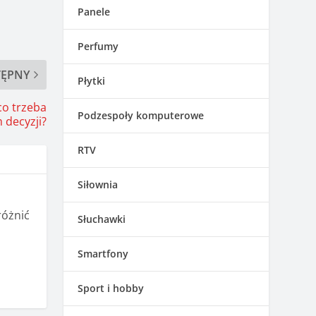
Panele
Perfumy
TĘPNY
Płytki
co trzeba
Podzespoły komputerowe
 decyzji?
RTV
Siłownia
różnić
Słuchawki
Smartfony
Sport i hobby