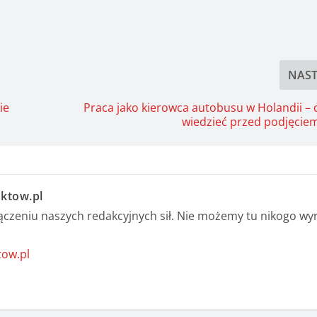
NAS
ie
Praca jako kierowca autobusu w Holandii – 
wiedzieć przed podjęciem
ktow.pl
czeniu naszych redakcyjnych sił. Nie możemy tu nikogo wy
tow.pl