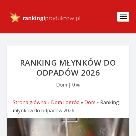
RANKING MŁYNKÓW DO
ODPADÓW 2026
Dom
|
0
Strona główna
»
Dom i ogród
»
Dom
»
Ranking
młynków do odpadów 2026