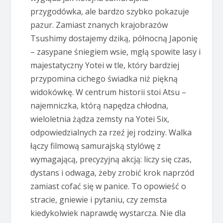
przygodówka, ale bardzo szybko pokazuje
pazur. Zamiast znanych krajobrazów
Tsushimy dostajemy dziką, północną Japonię
– zasypane śniegiem wsie, mgłą spowite lasy i
majestatyczny Yotei w tle, który bardziej
przypomina cichego świadka niż piękną
widokówkę. W centrum historii stoi Atsu –
najemniczka, którą napędza chłodna,
wieloletnia żądza zemsty na Yotei Six,
odpowiedzialnych za rzeź jej rodziny. Walka
łączy filmową samurajską stylówę z
wymagającą, precyzyjną akcją: liczy się czas,
dystans i odwaga, żeby zrobić krok naprzód
zamiast cofać się w panice. To opowieść o
stracie, gniewie i pytaniu, czy zemsta
kiedykolwiek naprawdę wystarcza. Nie dla