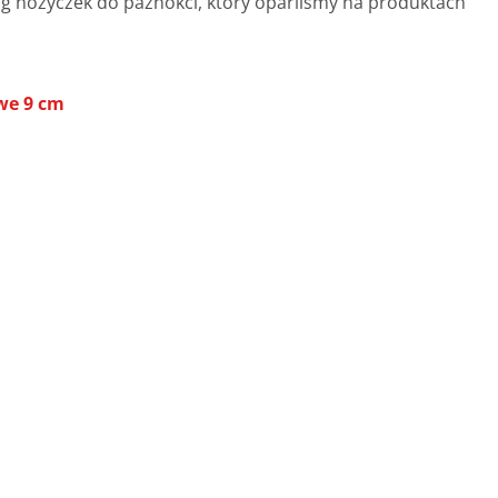
ng nożyczek do paznokci, który oparliśmy na produktach
we 9 cm