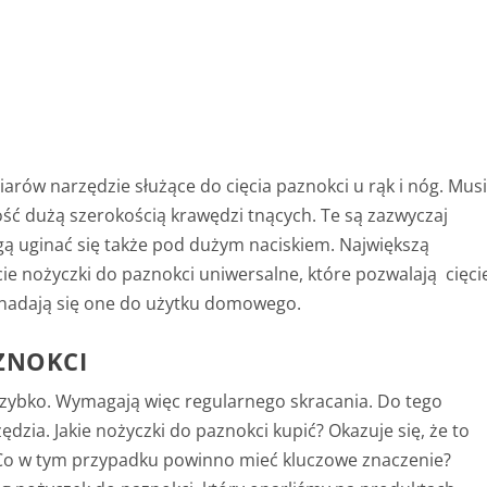
iarów narzędzie służące do cięcia paznokci u rąk i nóg. Mus
ość dużą szerokością krawędzi tnących. Te są zazwyczaj
ogą uginać się także pod dużym naciskiem. Największą
cie nożyczki do paznokci uniwersalne, które pozwalają cięci
le nadają się one do użytku domowego.
ZNOKCI
 szybko. Wymagają więc regularnego skracania. Do tego
zia. Jakie nożyczki do paznokci kupić? Okazuje się, że to
 Co w tym przypadku powinno mieć kluczowe znaczenie?