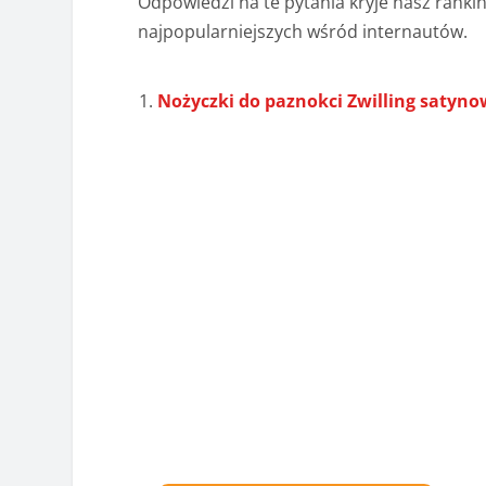
Odpowiedzi na te pytania kryje nasz ranki
najpopularniejszych wśród internautów.
Nożyczki do paznokci Zwilling satyno