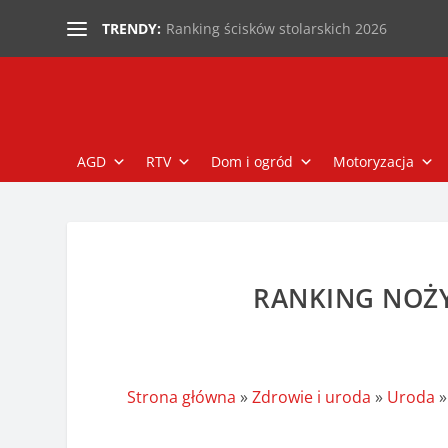
Ranking ścisków stolarskich 2026
TRENDY:
AGD
RTV
Dom i ogród
Motoryzacja
RANKING NOŻY
Strona główna
»
Zdrowie i uroda
»
Uroda