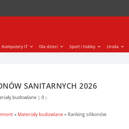
Komputery IT
Dla dzieci
Sport i hobby
Uroda
KONÓW SANITARNYCH 2026
eriały budowlane
|
0
remont
»
Materiały budowlane
»
Ranking silikonów