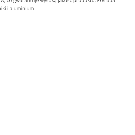
ów, co gwarantuje wysoką jakość produktu. Posiada
iki i aluminium.