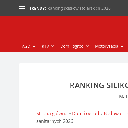
Ranking ścisków stolarskich 2026
TRENDY:
AGD
RTV
Dom i ogród
Motoryzacja
RANKING SILI
Mat
Strona główna
»
Dom i ogród
»
Budowa i 
sanitarnych 2026