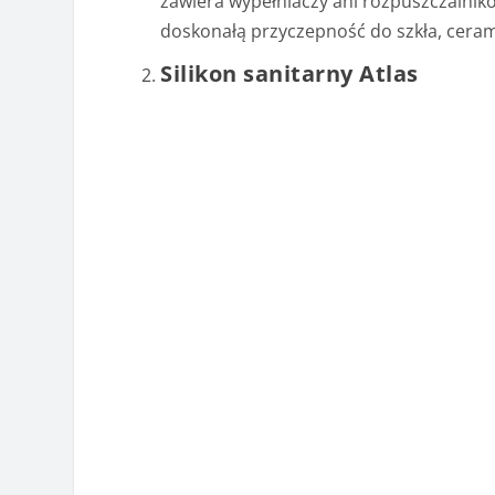
zawiera wypełniaczy ani rozpuszczalnik
doskonałą przyczepność do szkła, ceram
Silikon sanitarny Atlas