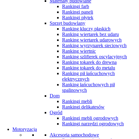
Materiały budowlane
Rankingi farb
Rankingi paneli
Rankingi płytek
Sprzęt budowlany
Ranking kluczy płaskich
Ranking wiertarek bez udaru
Ranking wiertarek udarowych
Ranking wyrzynarek sieciowych
Ranking wiertnic
Ranking szlifierek oscylacyjnych
Ranking tokarek do drewna
Ranking tokarek do metalu
Ranking pił łańcuchowych
elektrycznych
Ranking łańcuchowych pił
spalinowych
Dom
Rankingi mebli
Rankingi delikatesów
Ogród
Rankingi mebli ogrodowych
Rankingi narzędzi ogrodowych
Motoryzacja
Akcesoria samochodowe