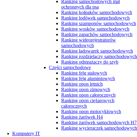
Ranking samochodowych mat
ochronnych dla psa
Ranking kołpaków samochodowych
Ranking lodówek samochodowych
Ranking szamponów samochodowych
Ranking wosków samochodowych
Ranking zapachów samochodowych
Ranking wideorejestratorów
samochodowych
Ranking ładowarek samochodowych
Ranking rozdzielaczy samochodowych
Ranking odmrażaczy do szyb
Części samochodowe
Ranking felg stalowych
Ranking felg aluminiowych
Ranking opon letnich
Ranking opon zimowych
Ranking opon całorocznych
Ranking opon ciężarowych
całorocznych
Ranking opon motocyklowych
Ranking żarówek H4
Ranking żarówek samochodowych H7
Ranking wycieraczek samochodowych
Komputery IT