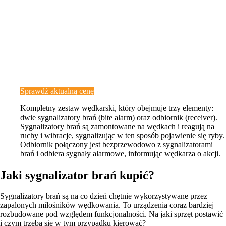
Sprawdź aktualną cenę
Kompletny zestaw wędkarski, który obejmuje trzy elementy:
dwie sygnalizatory brań (bite alarm) oraz odbiornik (receiver).
Sygnalizatory brań są zamontowane na wędkach i reagują na
ruchy i wibracje, sygnalizując w ten sposób pojawienie się ryby.
Odbiornik połączony jest bezprzewodowo z sygnalizatorami
brań i odbiera sygnały alarmowe, informując wędkarza o akcji.
Jaki sygnalizator brań kupić?
Sygnalizatory brań są na co dzień chętnie wykorzystywane przez
zapalonych miłośników wędkowania. To urządzenia coraz bardziej
rozbudowane pod względem funkcjonalności. Na jaki sprzęt postawić
i czym trzeba się w tym przypadku kierować?