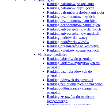
Ranking balsamów po opalaniu
Ranking balsamów brązujących
Ranking balsamów z drobinkami złota
Ranking dezodorantów męskich
Ranking dezodorantów damskich
Ranking dezodorantów naturalnych
Ranking antyperspirantów damskich
Ranking antyperspirantów męskich
Ranking pudrów do twarzy
Ranking pudrów do włosów
Ranking organizerów na kosmetyki
Ranking kuferków kosmetycznych
Manicure i pedicure
Ranking lakierów do paznokci
Ranking lakierów hybrydowych do
paznokci
Ranking baz hybrydowych do
paznokci
Ranking odżywek do paznokci
Ranking żeli budujących do paznokci
Ranking odtłuszczaczy cleaner do
paznokci
Ranking zestawów do manicure
hybrydowego