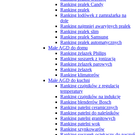
Ranking pralek Candy
Ranking pralek
Ranking lodówek z zamrażarką na
dole
Ranking najmniej awaryjnych pralek
Ranking pralek slim
Ranking pralek Samsung
Ranking pralek automatycznych
Małe AGD do domu
Ranking żelazek Philips
Ranking suszarek z jonizacją
Ranking żelazek parowych
Ranking żelazek
Ranking klimatorów
Małe AGD do kuchni
Ranking czajników z regulacją
temperatury
Ranking czajników na indukcję
Ranking blenderów Bosch
Ranking patelni ceramicznych
Ranking patelni do naleśników
Ranking patelni granitowych
Ranking patelni wok
Ranking szynkowarów
Ranking suszarek ociekaczy do naczyń