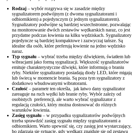
Rodzaj
– wybór rozgrywa się w zasadzie między
sygnalizatorem podwójnym (z dwoma sygnalizatorami i
odbiornikiem) a pojedynczym (z jednym sygnalizatorem).
Sygnalizatory podwójne są bardziej wszechstronne, pozwalając
na monitorowanie dwóch zestawów wędkarskich naraz, co jest
przydatne podczas łowienia na kilku wędziskach. Sygnalizatory
pojedyncze są bardziej kompaktowe i zazwyczaj tańsze. Są
idealne dla osób, które preferują łowienie na jedno wędzisko
naraz.
Typ sygnału
– wybrać trzeba między dźwiękiem, światłem lub
wibracjami jako formą sygnalizacji. Większość sygnalizatorów
emituje charakterystyczne dźwięki, które informują o braniu
ryby. Niektóre sygnalizatory posiadają diody LED, które migają
lub świecą w momencie brania. Są poza tym sygnalizatory z
dodatkowo wbudowanymi wibratorami.
Czułość
– parametr ten określa, jak łatwo dany sygnalizator
zareaguje na ruch wędki lub branie ryby. Wybór zależy od
osobistych preferencji, ale warto wybrać sygnalizator z
regulacją czułości, który można dostosować do różnych
warunków łowienia.
Zasięg sygnału
– w przypadku sygnalizatorów podwójnych
trzeba sprawdzić zasięg sygnału między sygnalizatorami a
odbiornikiem. Warto upewnić się, czy zasięg jest wystarczający,
bo zdarzają się sytuacje, gdy wędkarz znajduje się od zestawu