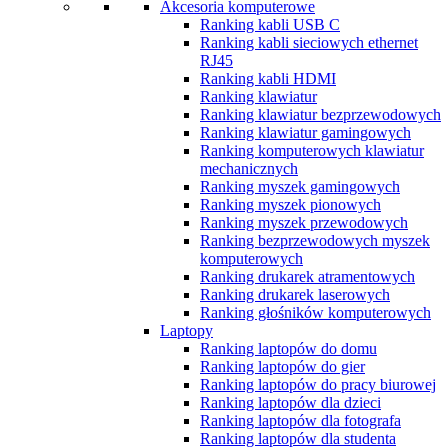
Akcesoria komputerowe
Ranking kabli USB C
Ranking kabli sieciowych ethernet
RJ45
Ranking kabli HDMI
Ranking klawiatur
Ranking klawiatur bezprzewodowych
Ranking klawiatur gamingowych
Ranking komputerowych klawiatur
mechanicznych
Ranking myszek gamingowych
Ranking myszek pionowych
Ranking myszek przewodowych
Ranking bezprzewodowych myszek
komputerowych
Ranking drukarek atramentowych
Ranking drukarek laserowych
Ranking głośników komputerowych
Laptopy
Ranking laptopów do domu
Ranking laptopów do gier
Ranking laptopów do pracy biurowej
Ranking laptopów dla dzieci
Ranking laptopów dla fotografa
Ranking laptopów dla studenta