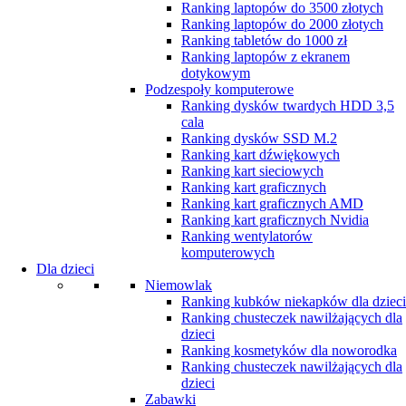
Ranking laptopów do 3500 złotych
Ranking laptopów do 2000 złotych
Ranking tabletów do 1000 zł
Ranking laptopów z ekranem
dotykowym
Podzespoły komputerowe
Ranking dysków twardych HDD 3,5
cala
Ranking dysków SSD M.2
Ranking kart dźwiękowych
Ranking kart sieciowych
Ranking kart graficznych
Ranking kart graficznych AMD
Ranking kart graficznych Nvidia
Ranking wentylatorów
komputerowych
Dla dzieci
Niemowlak
Ranking kubków niekapków dla dzieci
Ranking chusteczek nawilżających dla
dzieci
Ranking kosmetyków dla noworodka
Ranking chusteczek nawilżających dla
dzieci
Zabawki