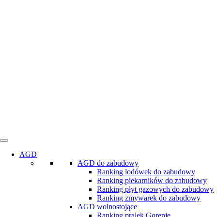
AGD
AGD do zabudowy
Ranking lodówek do zabudowy
Ranking piekarników do zabudowy
Ranking płyt gazowych do zabudowy
Ranking zmywarek do zabudowy
AGD wolnostojące
Ranking pralek Gorenje