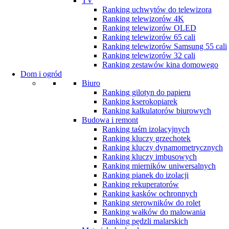
TV
Ranking uchwytów do telewizora
Ranking telewizorów 4K
Ranking telewizorów OLED
Ranking telewizorów 65 cali
Ranking telewizorów Samsung 55 cali
Ranking telewizorów 32 cali
Ranking zestawów kina domowego
Dom i ogród
Biuro
Ranking gilotyn do papieru
Ranking kserokopiarek
Ranking kalkulatorów biurowych
Budowa i remont
Ranking taśm izolacyjnych
Ranking kluczy grzechotek
Ranking kluczy dynamometrycznych
Ranking kluczy imbusowych
Ranking mierników uniwersalnych
Ranking pianek do izolacji
Ranking rekuperatorów
Ranking kasków ochronnych
Ranking sterowników do rolet
Ranking wałków do malowania
Ranking pędzli malarskich