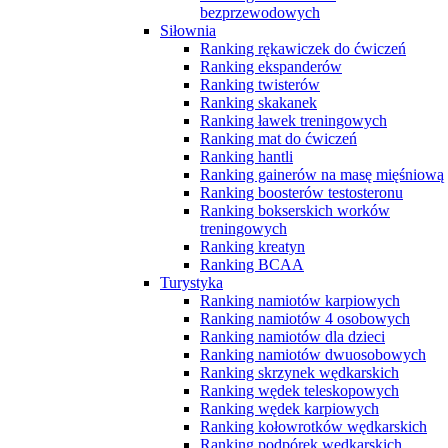
bezprzewodowych
Siłownia
Ranking rękawiczek do ćwiczeń
Ranking ekspanderów
Ranking twisterów
Ranking skakanek
Ranking ławek treningowych
Ranking mat do ćwiczeń
Ranking hantli
Ranking gainerów na masę mięśniową
Ranking boosterów testosteronu
Ranking bokserskich worków
treningowych
Ranking kreatyn
Ranking BCAA
Turystyka
Ranking namiotów karpiowych
Ranking namiotów 4 osobowych
Ranking namiotów dla dzieci
Ranking namiotów dwuosobowych
Ranking skrzynek wędkarskich
Ranking wędek teleskopowych
Ranking wędek karpiowych
Ranking kołowrotków wędkarskich
Ranking podpórek wędkarskich