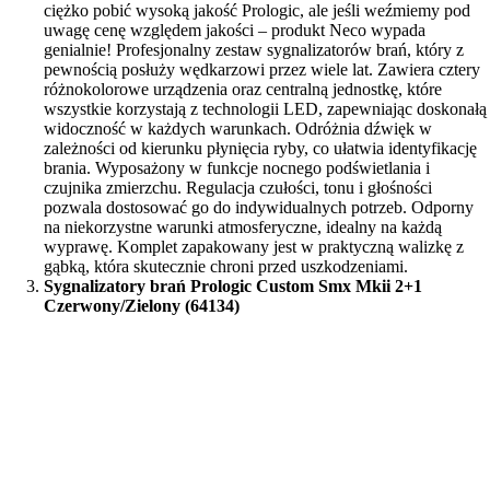
ciężko pobić wysoką jakość Prologic, ale jeśli weźmiemy pod
uwagę cenę względem jakości – produkt Neco wypada
genialnie! Profesjonalny zestaw sygnalizatorów brań, który z
pewnością posłuży wędkarzowi przez wiele lat. Zawiera cztery
różnokolorowe urządzenia oraz centralną jednostkę, które
wszystkie korzystają z technologii LED, zapewniając doskonałą
widoczność w każdych warunkach. Odróżnia dźwięk w
zależności od kierunku płynięcia ryby, co ułatwia identyfikację
brania. Wyposażony w funkcje nocnego podświetlania i
czujnika zmierzchu. Regulacja czułości, tonu i głośności
pozwala dostosować go do indywidualnych potrzeb. Odporny
na niekorzystne warunki atmosferyczne, idealny na każdą
wyprawę. Komplet zapakowany jest w praktyczną walizkę z
gąbką, która skutecznie chroni przed uszkodzeniami.
Sygnalizatory brań Prologic Custom Smx Mkii 2+1
Czerwony/Zielony (64134)