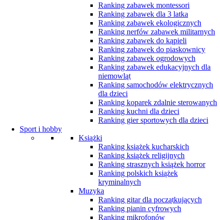
Ranking zabawek montessori
Ranking zabawek dla 3 latka
Ranking zabawek ekologicznych
Ranking nerfów zabawek militarnych
Ranking zabawek do kąpieli
Ranking zabawek do piaskownicy
Ranking zabawek ogrodowych
Ranking zabawek edukacyjnych dla
niemowląt
Ranking samochodów elektrycznych
dla dzieci
Ranking koparek zdalnie sterowanych
Ranking kuchni dla dzieci
Ranking gier sportowych dla dzieci
Sport i hobby
Książki
Ranking książek kucharskich
Ranking książek religijnych
Ranking strasznych książek horror
Ranking polskich książek
kryminalnych
Muzyka
Ranking gitar dla początkujących
Ranking pianin cyfrowych
Ranking mikrofonów