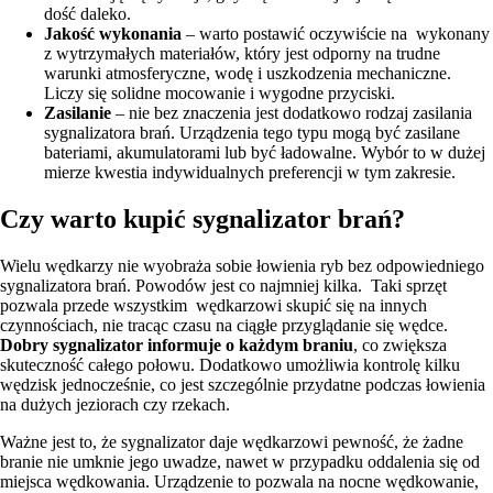
dość daleko.
Jakość wykonania
– warto postawić oczywiście na wykonany
z wytrzymałych materiałów, który jest odporny na trudne
warunki atmosferyczne, wodę i uszkodzenia mechaniczne.
Liczy się solidne mocowanie i wygodne przyciski.
Zasilanie
– nie bez znaczenia jest dodatkowo rodzaj zasilania
sygnalizatora brań. Urządzenia tego typu mogą być zasilane
bateriami, akumulatorami lub być ładowalne. Wybór to w dużej
mierze kwestia indywidualnych preferencji w tym zakresie.
Czy warto kupić sygnalizator brań?
Wielu wędkarzy nie wyobraża sobie łowienia ryb bez odpowiedniego
sygnalizatora brań. Powodów jest co najmniej kilka. Taki sprzęt
pozwala przede wszystkim wędkarzowi skupić się na innych
czynnościach, nie tracąc czasu na ciągłe przyglądanie się wędce.
Dobry sygnalizator informuje o każdym braniu
, co zwiększa
skuteczność całego połowu. Dodatkowo umożliwia kontrolę kilku
wędzisk jednocześnie, co jest szczególnie przydatne podczas łowienia
na dużych jeziorach czy rzekach.
Ważne jest to, że sygnalizator daje wędkarzowi pewność, że żadne
branie nie umknie jego uwadze, nawet w przypadku oddalenia się od
miejsca wędkowania. Urządzenie to pozwala na nocne wędkowanie,