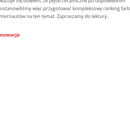
 Okazuje się bowiem, że płytki ceramiczne po odpowiednim
Postanowiliśmy więc przygotować kompleksowy ranking far
 internautów na ten temat. Zapraszamy do lektury.
Renowacja