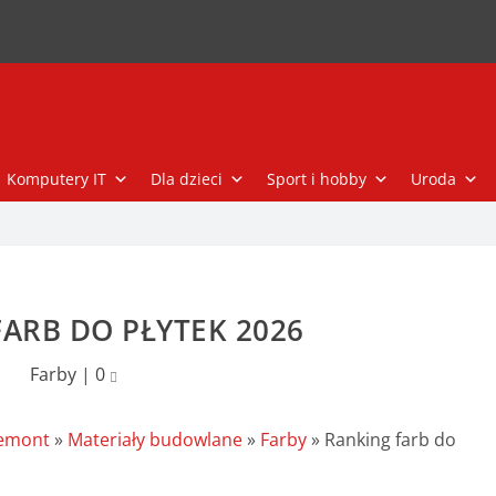
Komputery IT
Dla dzieci
Sport i hobby
Uroda
ARB DO PŁYTEK 2026
Farby
|
0
remont
»
Materiały budowlane
»
Farby
»
Ranking farb do