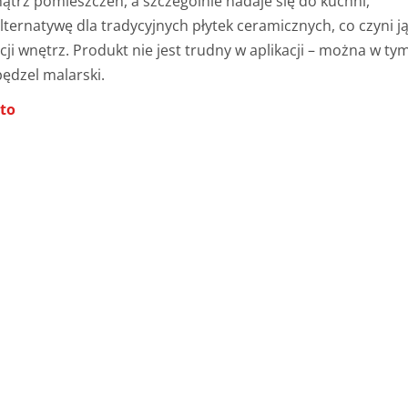
trz pomieszczeń, a szczególnie nadaje się do kuchni,
lternatywę dla tradycyjnych płytek ceramicznych, co czyni j
wnętrz. Produkt nie jest trudny w aplikacji – można w ty
ędzel malarski.
eto