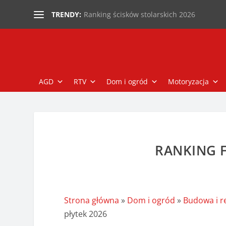
Ranking ścisków stolarskich 2026
TRENDY:
AGD
RTV
Dom i ogród
Motoryzacja
RANKING F
Strona główna
»
Dom i ogród
»
Budowa i 
płytek 2026