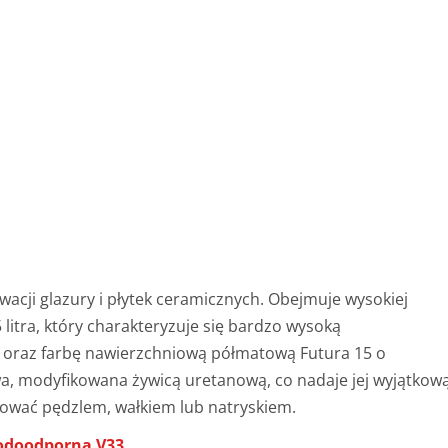
acji glazury i płytek ceramicznych. Obejmuje wysokiej
 litra, który charakteryzuje się bardzo wysoką
 oraz farbę nawierzchniową półmatową Futura 15 o
owa, modyfikowana żywicą uretanową, co nadaje jej wyjątkow
ować pędzlem, wałkiem lub natryskiem.
Wodoodporna V33