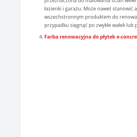
przeznaczona do malowania ścian wewną
łazienki i garażu. Może nawet stanowić a
wszechstronnym produktem do renowacji 
przypadku sięgnąć po zwykłe wałek lub p
Farba renowacyjna do płytek e-concr