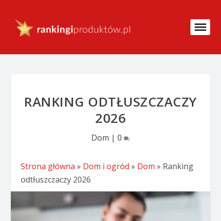
RANKING ODTŁUSZCZACZY
2026
Dom
|
0
Strona główna
»
Dom i ogród
»
Dom
»
Ranking
odtłuszczaczy 2026