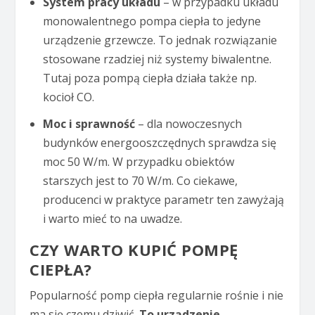
System pracy układu
– w przypadku układu
monowalentnego pompa ciepła to jedyne
urządzenie grzewcze. To jednak rozwiązanie
stosowane rzadziej niż systemy biwalentne.
Tutaj poza pompą ciepła działa także np.
kocioł CO.
Moc i sprawność
– dla nowoczesnych
budynków energooszczędnych sprawdza się
moc 50 W/m. W przypadku obiektów
starszych jest to 70 W/m. Co ciekawe,
producenci w praktyce parametr ten zawyżają
i warto mieć to na uwadze.
CZY WARTO KUPIĆ POMPĘ
CIEPŁA?
Popularność pomp ciepła regularnie rośnie i nie
ma się czemu dziwić.
To urządzenie