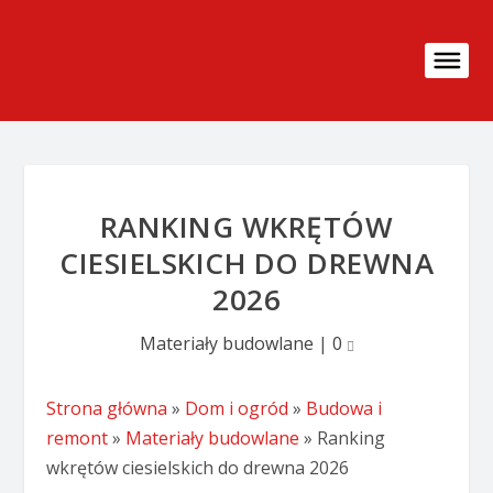
RANKING WKRĘTÓW
CIESIELSKICH DO DREWNA
2026
Materiały budowlane
|
0
Strona główna
»
Dom i ogród
»
Budowa i
remont
»
Materiały budowlane
»
Ranking
wkrętów ciesielskich do drewna 2026