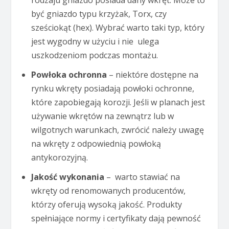
rodzaju gniazdo posiada dany wkręt. Może to
być gniazdo typu krzyżak, Torx, czy
sześciokąt (hex). Wybrać warto taki typ, który
jest wygodny w użyciu i nie ulega
uszkodzeniom podczas montażu.
Powłoka ochronna
– niektóre dostępne na
rynku wkręty posiadają powłoki ochronne,
które zapobiegają korozji. Jeśli w planach jest
używanie wkrętów na zewnątrz lub w
wilgotnych warunkach, zwrócić należy uwagę
na wkręty z odpowiednią powłoką
antykorozyjną.
Jakość wykonania
– warto stawiać na
wkręty od renomowanych producentów,
którzy oferują wysoką jakość. Produkty
spełniające normy i certyfikaty dają pewność