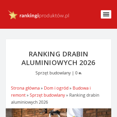
RANKING DRABIN
ALUMINIOWYCH 2026
Sprzęt budowlany
|
0
Strona główna
»
Dom i ogród
»
Budowa i
remont
»
Sprzęt budowlany
»
Ranking drabin
aluminiowych 2026