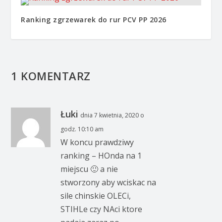
Ranking zgrzewarek do rur PCV PP 2026
1 KOMENTARZ
Łuki
dnia 7 kwietnia, 2020 o
godz. 10:10 am
W koncu prawdziwy
ranking – HOnda na 1
miejscu 🙂 a nie
stworzony aby wciskac na
sile chinskie OLECi,
STIHLe czy NAci ktore