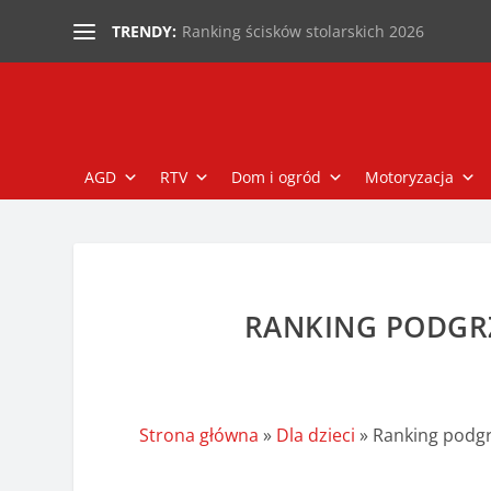
Ranking ścisków stolarskich 2026
TRENDY:
AGD
RTV
Dom i ogród
Motoryzacja
RANKING PODGR
Strona główna
»
Dla dzieci
»
Ranking podgr