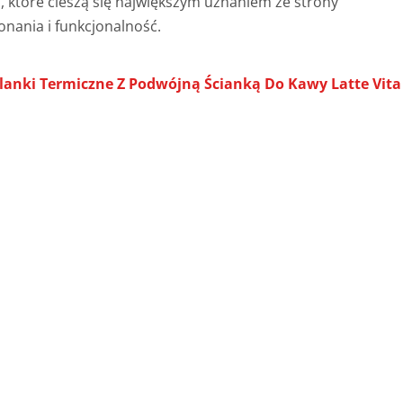
, które cieszą się największym uznaniem ze strony
nania i funkcjonalność.
zklanki Termiczne Z Podwójną Ścianką Do Kawy Latte Vita