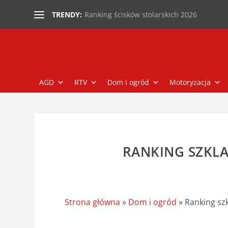
Ranking ścisków stolarskich 2026
TRENDY:
AGD
RTV
Dom i ogród
Motoryzacja
RANKING SZKLA
Strona główna
»
Dom i ogród
»
Ranking sz