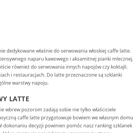
ie dedykowane właśnie do serwowania włoskiej caffe latte.
intensywnego naparu kawowego i aksamitnej pianki mlecznej
iście również do serwowania innych napojów czy koktajli.
ach i restauracjach. Do latte przeznaczone są szklanki
gólne warstwy napoju.
WY LATTE
nie wbrew pozorom zadają sobie nie tylko właściciele
 klasyczną caffe latte przygotowuje bowiem we własnym dom
 dokonaniu decyzji powinien pomóc nasz ranking szklanek