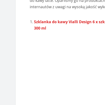
do kawy latte. Oparliśmy go na produktach
internautów z uwagi na wysoką jakość wyko
Szklanka do kawy Vialli Design 6 x s
300 ml