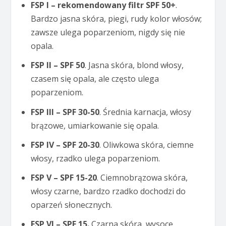
FSP I – rekomendowany filtr SPF 50+
.
Bardzo jasna skóra, piegi, rudy kolor włosów;
zawsze ulega poparzeniom, nigdy się nie
opala.
FSP II – SPF 50
. Jasna skóra, blond włosy,
czasem się opala, ale często ulega
poparzeniom.
FSP III
– SPF 30-50
. Średnia karnacja, włosy
brązowe, umiarkowanie się opala.
FSP IV
– SPF 20-30
. Oliwkowa skóra, ciemne
włosy, rzadko ulega poparzeniom.
FSP V
– SPF 15-20
. Ciemnobrązowa skóra,
włosy czarne, bardzo rzadko dochodzi do
oparzeń słonecznych.
FSP VI – SPF 15.
Czarna skóra, wysoce