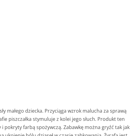
sły małego dziecka. Przyciąga wzrok malucha za sprawą
fie piszczałka stymuluje z kolei jego słuch. Produkt ten
 i pokryty farbą spożywczą. Zabawkę można gryźć tak jak
a ukojenie bólu dziąseł w czasie ząbkowania. Żyrafa jest