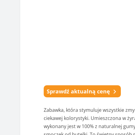
Sprawdź aktualną cenę
Zabawka, która stymuluje wszystkie zmy
ciekawej kolorystyki. Umieszczona w żyra
wykonany jest w 100% z naturalnej gumy
smoczek od butelki. To świetny sposób n