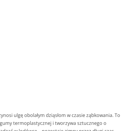
rzynosi ulgę obolałym dziąsłom w czasie ząbkowania. To
z gumy termoplastycznej i tworzywa sztucznego o
adzać w lodówce – pozostaje zimny przez długi czas.