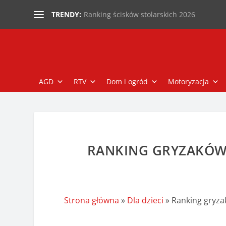
Ranking ścisków stolarskich 2026
TRENDY:
AGD
RTV
Dom i ogród
Motoryzacja
RANKING GRYZAKÓW 
Strona główna
»
Dla dzieci
»
Ranking gryza