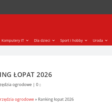
Komputery IT
Dla dzieci
Sport i hobby
Uroda
ING ŁOPAT 2026
zędzia ogrodowe
|
0
rzędzia ogrodowe
»
Ranking łopat 2026