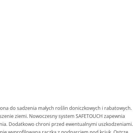
ona do sadzenia małych roślin doniczkowych i rabatowych.
oszenie ziemi. Nowoczesny system SAFETOUCH zapewnia
nia. Dodatkowo chroni przed ewentualnymi uszkodzeniami
lnie wyprofilowana rączka z podparciem pod kciuk. Ostrze