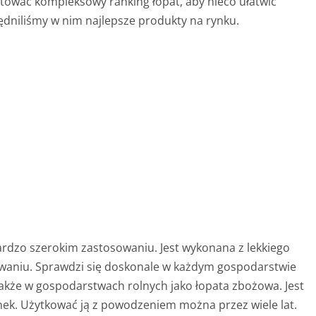
otować kompleksowy ranking łopat, aby nieco ułatwić
dniliśmy w nim najlepsze produkty na rynku.
bardzo szerokim zastosowaniu. Jest wykonana z lekkiego
owaniu. Sprawdzi się doskonale w każdym gospodarstwie
że w gospodarstwach rolnych jako łopata zbożowa. Jest
ek. Użytkować ją z powodzeniem można przez wiele lat.