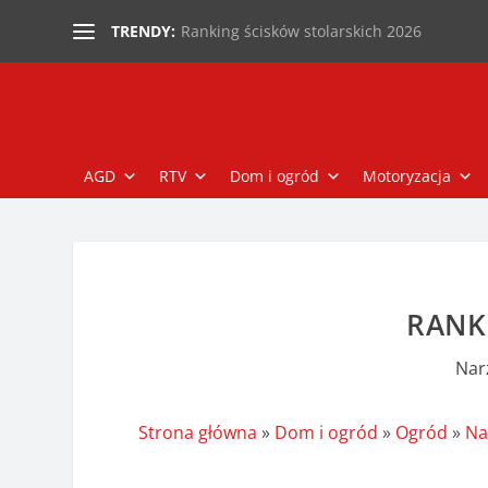
Ranking ścisków stolarskich 2026
TRENDY:
AGD
RTV
Dom i ogród
Motoryzacja
RANK
Nar
Strona główna
»
Dom i ogród
»
Ogród
»
Na