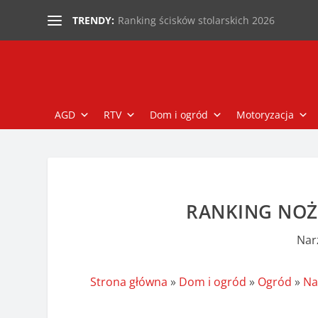
Ranking ścisków stolarskich 2026
TRENDY:
AGD
RTV
Dom i ogród
Motoryzacja
RANKING NOŻ
Nar
Strona główna
»
Dom i ogród
»
Ogród
»
Na