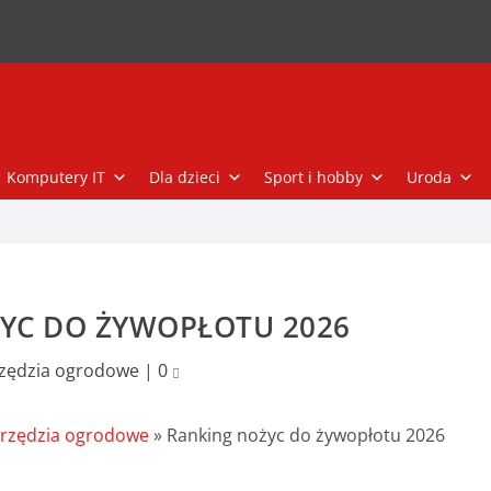
Komputery IT
Dla dzieci
Sport i hobby
Uroda
YC DO ŻYWOPŁOTU 2026
zędzia ogrodowe
|
0
rzędzia ogrodowe
»
Ranking nożyc do żywopłotu 2026