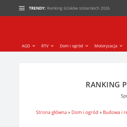
Ranking ścisków stolarskich 2026
TRENDY:
AGD
RTV
Dom i ogród
Motoryzacja
RANKING P
Sp
Strona główna
»
Dom i ogród
»
Budowa i 