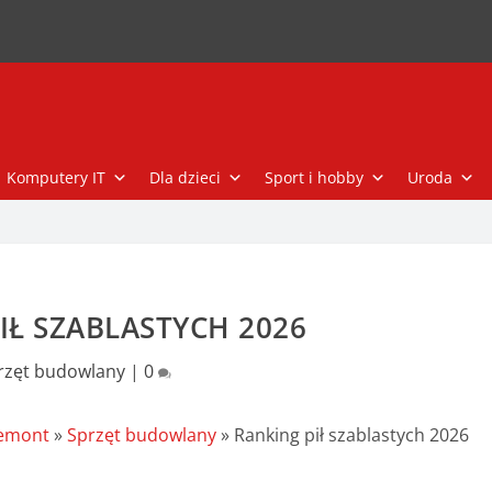
Komputery IT
Dla dzieci
Sport i hobby
Uroda
IŁ SZABLASTYCH 2026
rzęt budowlany
|
0
remont
»
Sprzęt budowlany
»
Ranking pił szablastych 2026