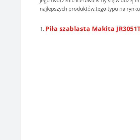
jego tworzeniu kierowaliśmy się w dużej m
najlepszych produktów tego typu na rynku
Piła szablasta Makita JR3051