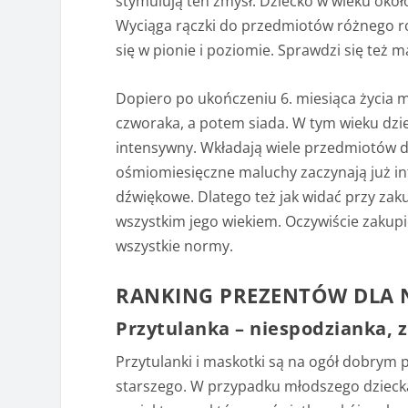
stymulują ten zmysł. Dziecko w wieku okoł
Wyciąga rączki do przedmiotów różnego ro
się w pionie i poziomie. Sprawdzi się też 
Dopiero po ukończeniu 6. miesiąca życia 
czworaka, a potem siada. W tym wieku dzie
intensywny. Wkładają wiele przedmiotów do
ośmiomiesięczne maluchy zaczynają już int
dźwiękowe. Dlatego też jak widać przy zak
wszystkim jego wiekiem. Oczywiście zakupi
wszystkie normy.
RANKING PREZENTÓW DLA
Przytulanka – niespodzianka, z
Przytulanki i maskotki są na ogół dobrym 
starszego. W przypadku młodszego dziecka