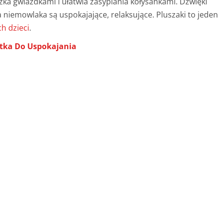
zka gwiazdkami i ułatwia zasypiania kołysankami. Dźwięki
niemowlaka są uspokajające, relaksujące. Pluszaki to jede
h dzieci
.
otka Do Uspokajania