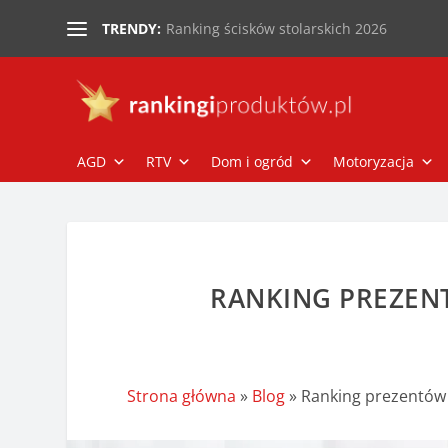
Ranking ścisków stolarskich 2026
TRENDY:
AGD
RTV
Dom i ogród
Motoryzacja
RANKING PREZEN
Strona główna
»
Blog
»
Ranking prezentów