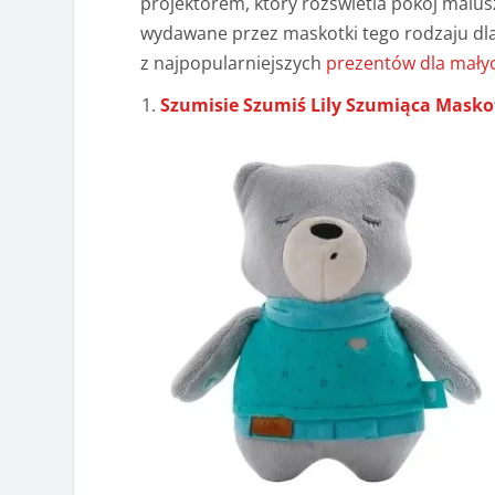
projektorem, który rozświetla pokój malus
wydawane przez maskotki tego rodzaju dla 
z najpopularniejszych
prezentów dla małyc
Szumisie Szumiś Lily Szumiąca Mask