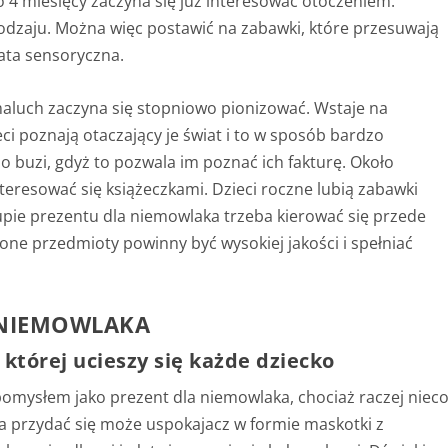
o 4 miesięcy zaczyna się już interesować otoczeniem.
dzaju. Można więc postawić na zabawki, które przesuwają
mata sensoryczna.
maluch zaczyna się stopniowo pionizować. Wstaje na
ci poznają otaczający je świat i to w sposób bardzo
 buzi, gdyż to pozwala im poznać ich fakturę. Około
eresować się książeczkami. Dzieci roczne lubią zabawki
upie prezentu dla niemowlaka trzeba kierować się przede
one przedmioty powinny być wysokiej jakości i spełniać
 NIEMOWLAKA
 której ucieszy się każde dziecko
pomysłem jako prezent dla niemowlaka, chociaż raczej niec
 przydać się może uspokajacz w formie maskotki z