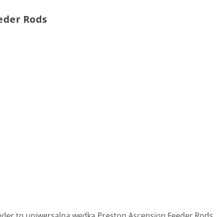
eder Rods
eder to uniwersalna wędka Preston Ascension Feeder Rods