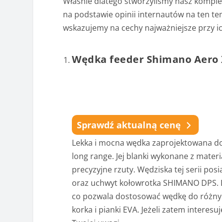
Właśnie dlatego stworzyliśmy nasz komple
na podstawie opinii internautów na ten te
wskazujemy na cechy najważniejsze przy ic
Wędka feeder Shimano Aero 
Sprawdź aktualną cenę
Lekka i mocna wędka zaprojektowana do ró
long range. Jej blanki wykonane z mate
precyzyjne rzuty. Wędziska tej serii po
oraz uchwyt kołowrotka SHIMANO DPS. D
co pozwala dostosować wędkę do różnyc
korka i pianki EVA. Jeżeli zatem interes