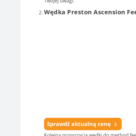
Twojej uwagi.
Wędka Preston Ascension Fe
Sprawdź aktualną cenę
Kolejna propozycja wędki do method fe