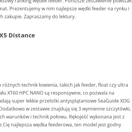
ksowy ranking wędek feeder. Poniższe zestawienie powstał
mat. Prezentujemy w nim najlepsze wędki feeder na rynku i
h zakupie. Zapraszamy do lektury.
X5 Distance
żnych technik łowienia, takich jak feeder, float czy ultra
riału XT60 HPC NANO są responsywne, co pozwala na
siadają super lekkie przelotki antysplątaniowe SeaGuide XOG
odatkowo w zestawie znajdują się 3 wymienne szczytówki,
h warunków i technik połowu. Rękojeść wykonana jest z
uje Cię najlepsza wędka feederowa, ten model jest godny