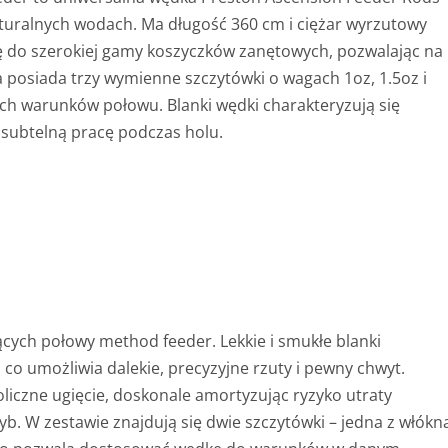
turalnych wodach. Ma długość 360 cm i ciężar wyrzutowy
ię do szerokiej gamy koszyczków zanętowych, pozwalając na
 posiada trzy wymienne szczytówki o wagach 1oz, 1.5oz i
ch warunków połowu. Blanki wędki charakteryzują się
subtelną pracę podczas holu.
cych połowy method feeder. Lekkie i smukłe blanki
co umożliwia dalekie, precyzyjne rzuty i pewny chwyt.
iczne ugięcie, doskonale amortyzując ryzyko utraty
b. W zestawie znajdują się dwie szczytówki – jedna z włókn