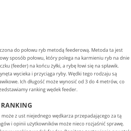
aczona do połowu ryb metodą feederową. Metoda ta jest
owy sposób połowu, który polega na karmieniu ryb na dnie
ku (feeder) na końcu żyłki, a rybę łowi się na spławik.
ynęta wycieka i przyciąga ryby. Wędki tego rodzaju są
ławikowe. Ich długość może wynosić od 3 do 4 metrów, co
rzedstawiamy ranking wędek feeder.
– RANKING
ć może z ust niejednego wędkarza przepadającego za tą
ngów i opinii użytkowników może nieco rozjaśnić sprawę.