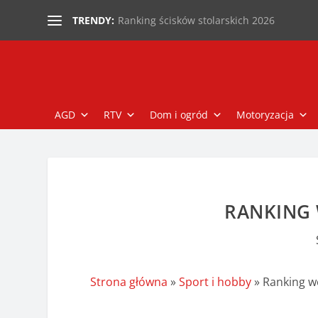
Ranking ścisków stolarskich 2026
TRENDY:
AGD
RTV
Dom i ogród
Motoryzacja
RANKING 
Strona główna
»
Sport i hobby
»
Ranking w