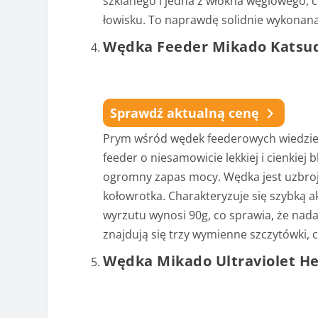
szklanego i jedna z włókna węglowego
łowisku. To naprawdę solidnie wykonan
Wędka Feeder Mikado Katsu
Sprawdź aktualną cenę
Prym wśród wędek feederowych wiedzie 
feeder o niesamowicie lekkiej i cienkie
ogromny zapas mocy. Wędka jest uzbroj
kołowrotka. Charakteryzuje się szybką 
wyrzutu wynosi 90g, co sprawia, że na
znajdują się trzy wymienne szczytówki,
Wędka Mikado Ultraviolet H