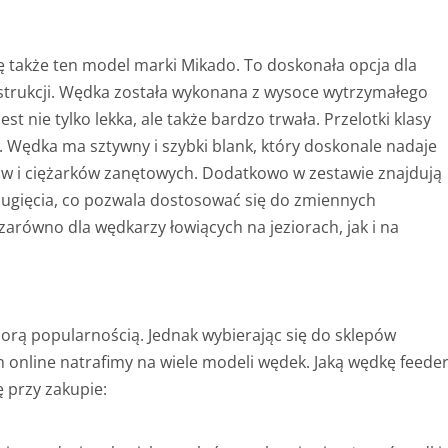
 także ten model marki Mikado. To doskonała opcja dla
nstrukcji. Wędka została wykonana z wysoce wytrzymałego
t nie tylko lekka, ale także bardzo trwała. Przelotki klasy
y. Wędka ma sztywny i szybki blank, który doskonale nadaje
ów i ciężarków zanętowych. Dodatkowo w zestawie znajdują
 ugięcia, co pozwala dostosować się do zmiennych
arówno dla wędkarzy łowiących na jeziorach, jak i na
orą popularnością. Jednak wybierając się do sklepów
 online natrafimy na wiele modeli wędek. Jaką wędkę feede
 przy zakupie: