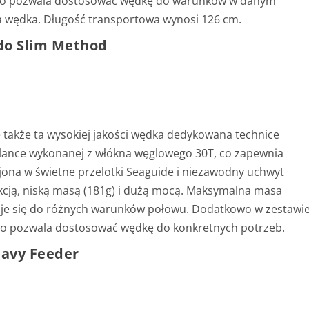
, co pozwala dostosować wędkę do warunków w danym
a wędka. Długość transportowa wynosi 126 cm.
do Slim Method
także ta wysokiej jakości wędka dedykowana technice
j blance wykonanej z włókna węglowego 30T, co zapewnia
ona w świetne przelotki Seaguide i niezawodny uchwyt
akcją, niską masą (181g) i dużą mocą. Maksymalna masa
daje się do różnych warunków połowu. Dodatkowo w zestawi
 co pozwala dostosować wędkę do konkretnych potrzeb.
eavy Feeder