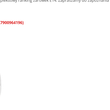
pleksowy ranking żarówek E14. Zapraszamy do zapoznania
27900964196)