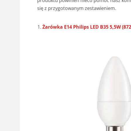
produktu powinien nieco pomóc nasz kom
się z przygotowanym zestawieniem.
Żarówka E14 Philips LED B35 5,5W (87