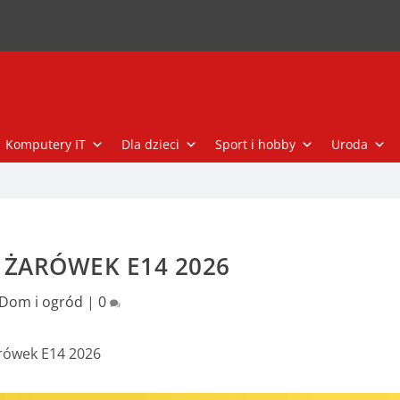
Komputery IT
Dla dzieci
Sport i hobby
Uroda
 ŻARÓWEK E14 2026
Dom i ogród
|
0
rówek E14 2026