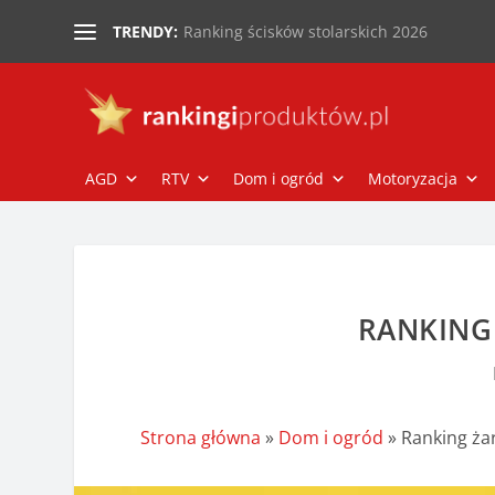
Ranking ścisków stolarskich 2026
TRENDY:
AGD
RTV
Dom i ogród
Motoryzacja
RANKING
Strona główna
»
Dom i ogród
»
Ranking ża